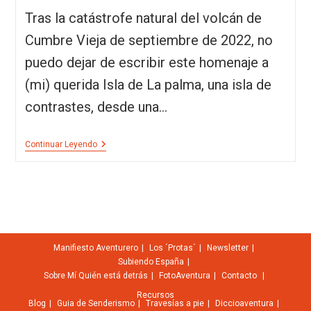
Tras la catástrofe natural del volcán de
Cumbre Vieja de septiembre de 2022, no
puedo dejar de escribir este homenaje a
(mi) querida Isla de La palma, una isla de
contrastes, desde una…
Continuar Leyendo
Manifiesto Aventurero
Los ´Protas´
Newsletter
Subiendo España
Sobre Mí
Quién está detrás
FotoAventura
Contacto
Recursos
Blog
Guia de Senderismo
Travesías a pie
Diccioaventura