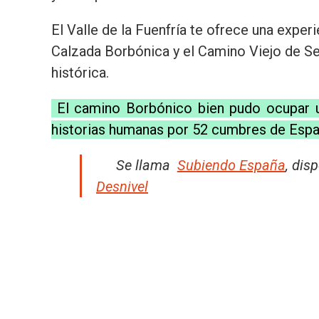
El Valle de la Fuenfría te ofrece una exper
Calzada Borbónica y el Camino Viejo de Sego
histórica.
El camino Borbónico bien pudo ocupar un
historias humanas por 52 cumbres de Esp
Se llama
Subiendo España
, dis
Desnivel