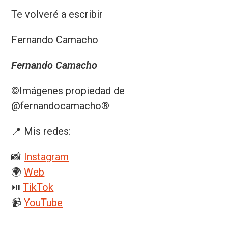
Te volveré a escribir
Fernando Camacho
Fernando Camacho
©️
Imágenes propiedad de
@fernandocamacho
®️
📍 Mis redes:
📸
Instagram
🌍
Web
⏯️
TikTok
📹
YouTube