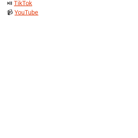
⏯️
TikTok
📹
YouTube