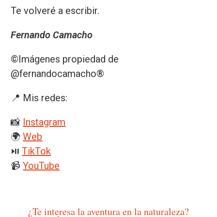
Te volveré a escribir.
Fernando Camacho
©️
Imágenes propiedad de
@fernandocamacho
®️
📍 Mis redes:
📸
Instagram
🌍
Web
⏯️
TikTok
📹
YouTube
¿Te interesa la aventura en la naturaleza?