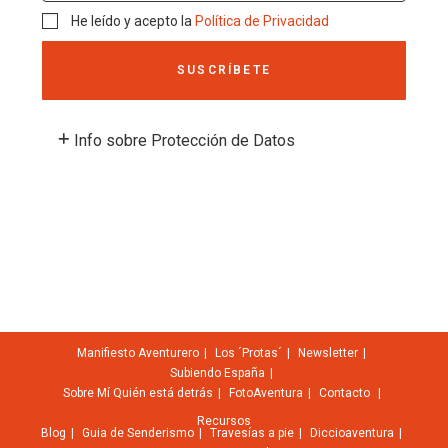
He leído y acepto la
Política de Privacidad
SUSCRÍBETE
Info sobre Protección de Datos
Manifiesto Aventurero
Los ´Protas´
Newsletter
Subiendo España
Sobre Mí
Quién está detrás
FotoAventura
Contacto
Recursos
Blog
Guia de Senderismo
Travesías a pie
Diccioaventura