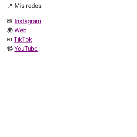
📍 Mis redes:
📸
Instagram
🌍
Web
⏯️
TikTok
📹
YouTube