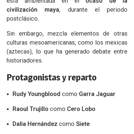
está ambientada en el
ocaso de la
Privacidad
civilización maya
, durante el periodo
postclásico.
Sin embargo, mezcla elementos de otras
culturas mesoamericanas, como los mexicas
(aztecas), lo que ha generado debate entre
historiadores.
Protagonistas y reparto
Rudy Youngblood
como
Garra Jaguar
Raoul Trujillo
como
Cero Lobo
Dalia Hernández
como
Siete