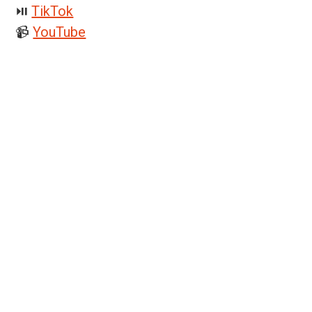
⏯️
TikTok
📹
YouTube