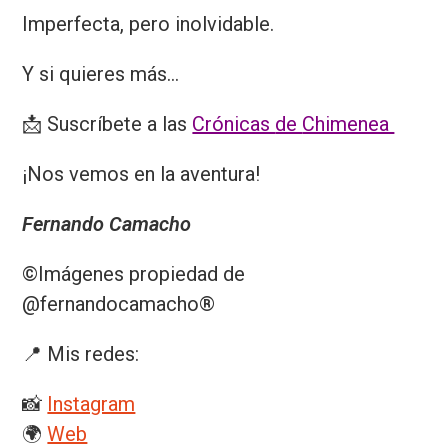
Imperfecta, pero inolvidable.
Y si quieres más…
📩
Suscríbete
a
las
Crónicas
de
Chimenea
¡Nos vemos en la aventura!
Fernando Camacho
©️
Imágenes propiedad de
@fernandocamacho
®️
📍 Mis redes:
📸
Instagram
🌍
Web